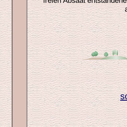
freien Absaat entstandene
s