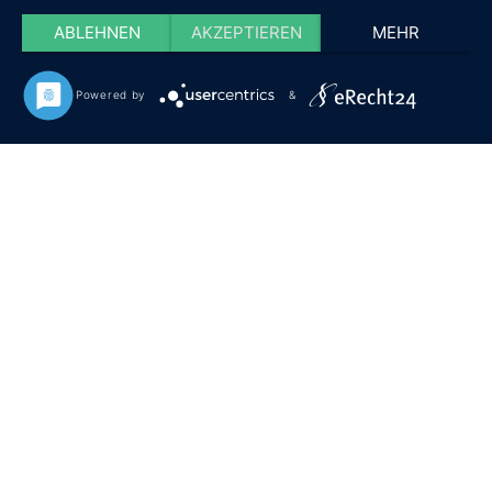
ABLEHNEN
AKZEPTIEREN
MEHR
Powered by
&
HOME
ÜBER UNS
TERMINE
SHOP
KONTAKT
IMPRESSUM
Herrenkamper Gärten
©
.
Im Netz finden Sie uns bei
FACEBOOK
und
TWITTER