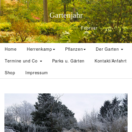
Gartenjahr
Home
Monat
Februar
Home
Herrenkamp
Pflanzen
Der Garten
Termine und Co
Parks u. Gärten
Kontakt/Anfahrt
Shop
Impressum