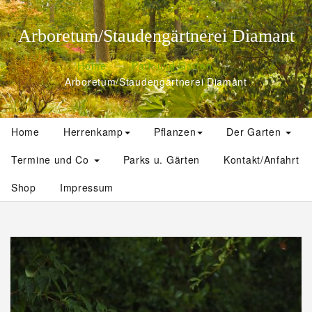
Arboretum/Staudengärtnerei Diamant
Home
Park und Gärten
Arboretum/Staudengärtnerei Diamant
Home
Herrenkamp
Pflanzen
Der Garten
Termine und Co
Parks u. Gärten
Kontakt/Anfahrt
Shop
Impressum