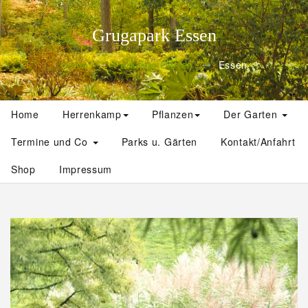
Grugapark Essen
Home
Park und Gärten
Essen
Home
Herrenkamp
Pflanzen
Der Garten
Termine und Co
Parks u. Gärten
Kontakt/Anfahrt
Shop
Impressum