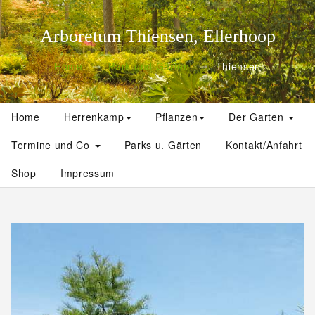
Arboretum Thiensen, Ellerhoop
Home
Park und Gärten
Thiensen
Home
Herrenkamp
Pflanzen
Der Garten
Termine und Co
Parks u. Gärten
Kontakt/Anfahrt
Shop
Impressum